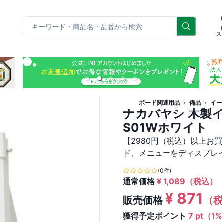
リ
ス
ボード関連用品
備品
イー
ナカバヤシ 木製イー
S01Wホワイト
【2980円（税込）以上お
ド、メニューをディスプレ
(0件)
通常価格
¥
1,089
（税込）
¥
871
販売価格
（
獲得予定ポイント
7 pt（1