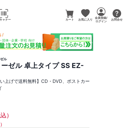
会員登録/
キャナー
カート
お気に入り
お問合せ
ログイン
ゼル
ゼル 卓上タイプ SS EZ-
買い上げで送料無料】CD・DVD、ポストカー
イ
税込）
%）