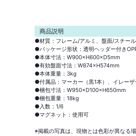
商品説明
●材質：フレーム/アルミ、盤面/スチール、芯
●パッケージ形状：透明ヘッダー付きOPP袋
●本体寸法：W900×H600×D5mm

●有効盤面寸法：W874×H574mm　

●本体重量：3kg

●付属品：マーカー（黒1本）、イレーザー（
●梱包寸法：W950×D100×H650mm　

●梱包重量：18kg　

●入数：1/6

●マグネット：使用可

※掲載の写真は、現物とは色彩が異なる