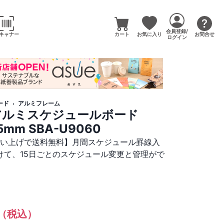
会員登録/
キャナー
カート
お気に入り
お問合せ
ログイン
ード
アルミフレーム
アルミスケジュールボード
5mm SBA-U9060
買い上げで送料無料】月間スケジュール罫線入
けて、15日ごとのスケジュール変更と管理がで
（税込）