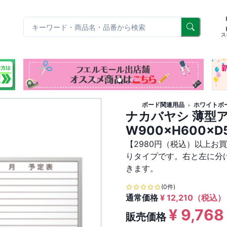
リ
ス
ボード関連用品
ホワイトボ
ナカバヤシ 薄型
W900×H600×D
【2980円（税込）以上お
りタイプです。右と左に分
きます。
(0件)
通常価格
¥
12,210
（税込）
¥
9,768
販売価格