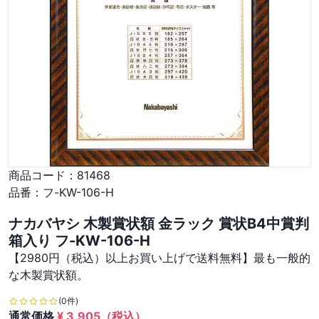
商品コード：
81468
品番：
フ-KW-106-H
ナカバヤシ 木製賞状額 金ラック 賞状B4中賞判
箱入り フ-KW-106-H
【2980円（税込）以上お買い上げで送料無料】最も一般的
な木製賞状額。
(0件)
通常価格
¥
3,905
（税込）