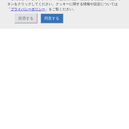
タンをクリックしてください。クッキーに関する情報や設定については
「
プライバシーポリシー
」をご覧ください。
拒否する
同意する
ナカバヤシ株式会社直営のオンラインショップ。アルバム、フォトフレーム、証
書ファイル、文具・事務機器などお取り扱い。2,980円（税込）以上お買い上げ
で送料無料。