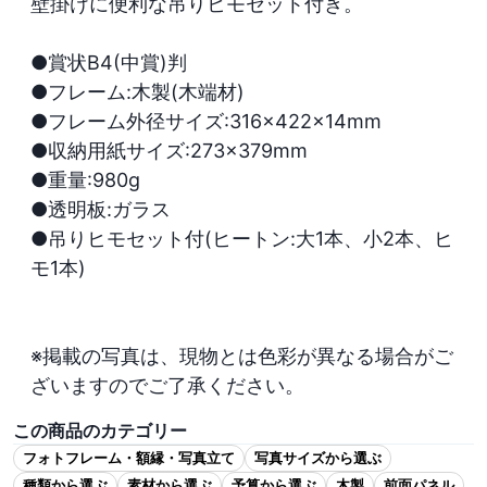
壁掛けに便利な吊りヒモセット付き。  

●賞状B4(中賞)判

●フレーム:木製(木端材)

●フレーム外径サイズ:316×422×14mm

●収納用紙サイズ:273×379mm

●重量:980g

●透明板:ガラス

●吊りヒモセット付(ヒートン:大1本、小2本、ヒ
モ1本)

※掲載の写真は、現物とは色彩が異なる場合がご
ざいますのでご了承ください。
この商品のカテゴリー
フォトフレーム・額縁・写真立て
写真サイズから選ぶ
種類から選ぶ
素材から選ぶ
予算から選ぶ
木製
前面パネル