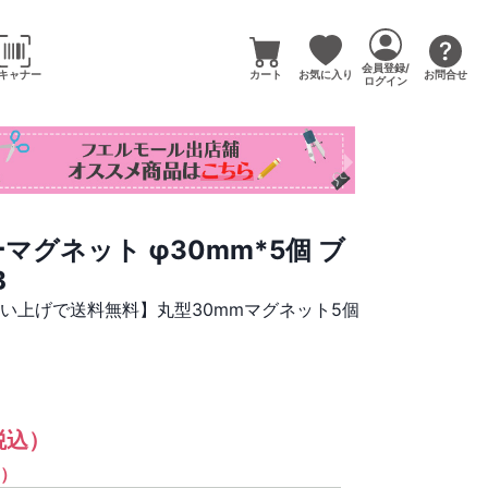
会員登録/
キャナー
カート
お気に入り
お問合せ
ログイン
マグネット φ30mm*5個 ブ
B
買い上げで送料無料】丸型30mmマグネット5個
税込）
%）