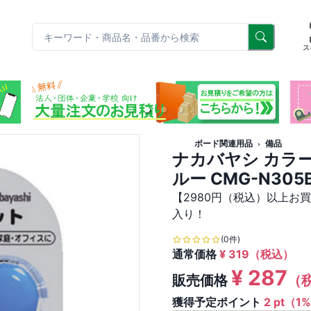
リ
ス
ボード関連用品
備品
ナカバヤシ カラー
ルー CMG-N305
【2980円（税込）以上お
入り！
(0件)
通常価格
¥
319
（税込）
¥
287
販売価格
（
獲得予定ポイント
2 pt（1