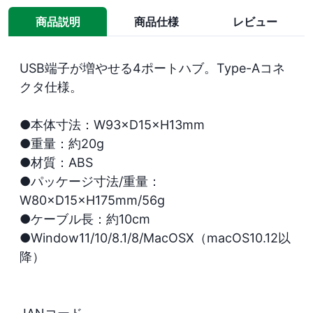
商品説明
商品仕様
レビュー
USB端子が増やせる4ポートハブ。Type-Aコネ
クタ仕様。

●本体寸法：W93×D15×H13mm

●重量：約20g

●材質：ABS

●パッケージ寸法/重量：
W80×D15×H175mm/56g

●ケーブル長：約10cm

●Window11/10/8.1/8/MacOSX（macOS10.12以
降）
