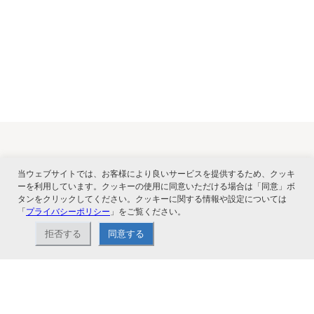
関連サービス
当ウェブサイトでは、お客様により良いサービスを提供するため、クッキ
ーを利用しています。クッキーの使用に同意いただける場合は「同意」ボ
タンをクリックしてください。クッキーに関する情報や設定については
「
プライバシーポリシー
」をご覧ください。
拒否する
同意する