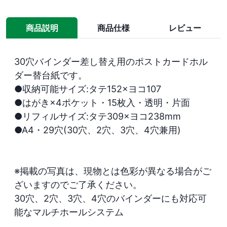
商品説明
商品仕様
レビュー
30穴バインダー差し替え用のポストカードホル
ダー替台紙です。

●収納可能サイズ:タテ152×ヨコ107

●はがき×4ポケット・15枚入・透明・片面

●リフィルサイズ:タテ309×ヨコ238mm

●A4・29穴(30穴、2穴、3穴、4穴兼用)

※掲載の写真は、現物とは色彩が異なる場合がご
ざいますのでご了承ください。

30穴、2穴、3穴、4穴のバインダーにも対応可
能なマルチホールシステム