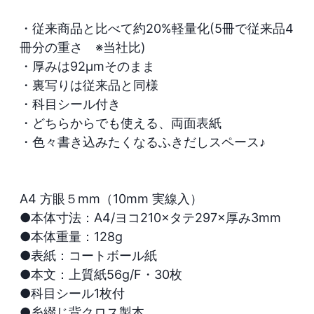
・従来商品と比べて約20%軽量化(5冊で従来品4
冊分の重さ　※当社比)

・厚みは92μmそのまま

・裏写りは従来品と同様

・科目シール付き

・どちらからでも使える、両面表紙

・色々書き込みたくなるふきだしスペース♪

A4 方眼５mm（10mm 実線入）

●本体寸法：A4/ヨコ210×タテ297×厚み3mm

●本体重量：128g

●表紙：コートボール紙

●本文：上質紙56g/F・30枚

●科目シール1枚付

●糸綴じ背クロス製本
