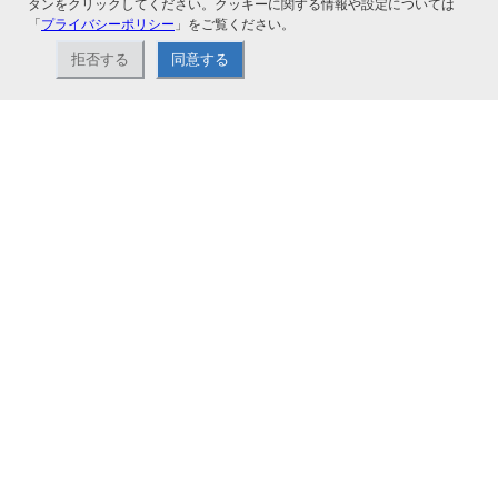
タンをクリックしてください。クッキーに関する情報や設定については
「
プライバシーポリシー
」をご覧ください。
拒否する
同意する
ナカバヤシ株式会社直営のオンラインショップ。アルバム、フォトフレーム、証
書ファイル、文具・事務機器などお取り扱い。2,980円（税込）以上お買い上げ
で送料無料。