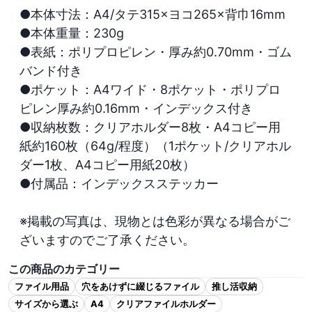
●本体寸法：A4/タテ315×ヨコ265×背巾16mm

●本体重量：230g

●表紙：ポリプロピレン・厚み約0.70mm・ゴム
バンド付き

●ポケット：A4ワイド・8ポケット・ポリプロ
ピレン厚み約0.16mm・インデックス付き

●収納枚数：クリアホルダー8枚・A4コピー用
紙約160枚（64g/程度）（1ポケット/クリアホル
ダー1枚、A4コピー用紙20枚）

●付属品：インデックスステッカー

※掲載の写真は、現物とは色彩が異なる場合がご
ざいますのでご了承ください。
この商品のカテゴリー
ファイル用品
穴をあけずに綴じるファイル
推し活収納
サイズから選ぶ
A4
クリアファイルホルダー