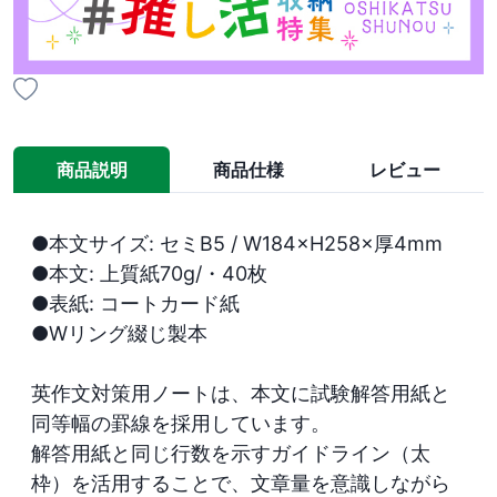
商品説明
商品仕様
レビュー
●本文サイズ: セミB5 / W184×H258×厚4mm

●本文: 上質紙70g/・40枚

●表紙: コートカード紙

●Wリング綴じ製本

英作文対策用ノートは、本文に試験解答用紙と
同等幅の罫線を採用しています。

解答用紙と同じ行数を示すガイドライン（太
枠）を活用することで、文章量を意識しながら