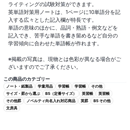
ライティングの試験対策ができます。

英単語対策用ノートは、1ページに10単語分を記
入する広々とした記入欄が特長です。

単語の意味のほかに、品詞・熟語・例文などを
記入でき、苦手な単語を書き留めるなど自分の
学習傾向に合わせた単語帳が作れます。

※掲載の写真は、現物とは色彩が異なる場合がご
ざいますのでご了承ください。
この商品のカテゴリー
ノート・紙製品
学童用品
学習帳
学習帳
その他
サイズ・罫から選ぶ
B5（定番サイズ）
英習帳
英習帳
その他罫
ノベルティ向名入れ対応商品
英罫
B5 その他
文房具