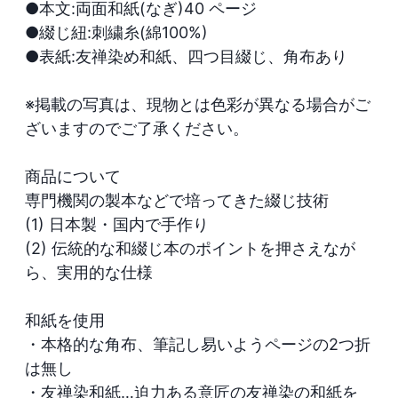
●本文:両面和紙(なぎ)40 ページ

●綴じ紐:刺繍糸(綿100%)

●表紙:友禅染め和紙、四つ目綴じ、角布あり 

※掲載の写真は、現物とは色彩が異なる場合がご
ざいますのでご了承ください。

商品について

専門機関の製本などで培ってきた綴じ技術

(1) 日本製・国内で手作り

(2) 伝統的な和綴じ本のポイントを押さえなが
ら、実用的な仕様　

和紙を使用

・本格的な角布、筆記し易いようページの2つ折
は無し

・友禅染和紙…迫力ある意匠の友禅染の和紙を