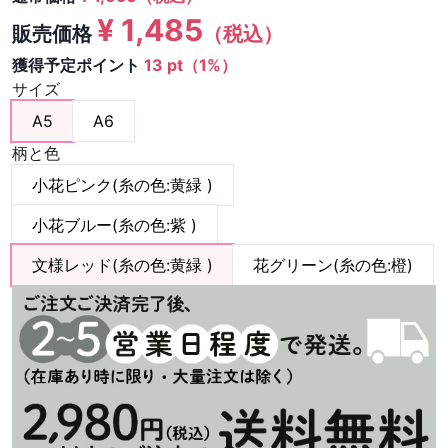
¥
1,485
販売価格
（税込）
獲得予定ポイント
13 pt（1%）
サイズ
A5
A6
柄と色
小花ピンク(糸の色:黄緑 )
小花ブルー(糸の色:紫 )
文様レッド(糸の色:黄緑 )
花グリーン(糸の色:橙)