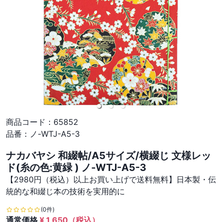
商品コード：
65852
品番：
ノ-WTJ-A5-3
ナカバヤシ 和綴帖/A5サイズ/横綴じ 文様レッ
ド(糸の色:黄緑 ) ノ-WTJ-A5-3
【2980円（税込）以上お買い上げで送料無料】日本製・伝
統的な和綴じ本の技術を実用的に
(0件)
通常価格
¥
1,650
（税込）