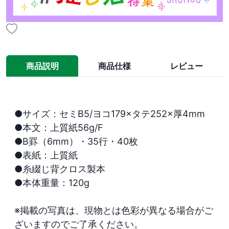
商品説明
商品仕様
レビュー
●サイズ：セミB5/ヨコ179×タテ252×厚4mm 

●本文：上質紙56g/F

●B罫（6mm）・35行・40枚 

●表紙：上質紙 

●糸綴じ背クロス製本 

●本体重量：120g

※掲載の写真は、現物とは色彩が異なる場合がご
ざいますのでご了承ください。