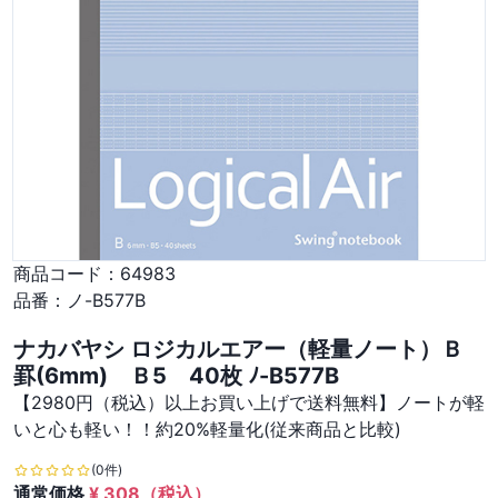
商品コード：
64983
品番：
ノ-B577B
ナカバヤシ ロジカルエアー（軽量ノート）Ｂ
罫(6mm) Ｂ5 40枚 ﾉ-B577B
【2980円（税込）以上お買い上げで送料無料】ノートが軽
いと心も軽い！！約20%軽量化(従来商品と比較)
(0件)
通常価格
¥
308
（税込）