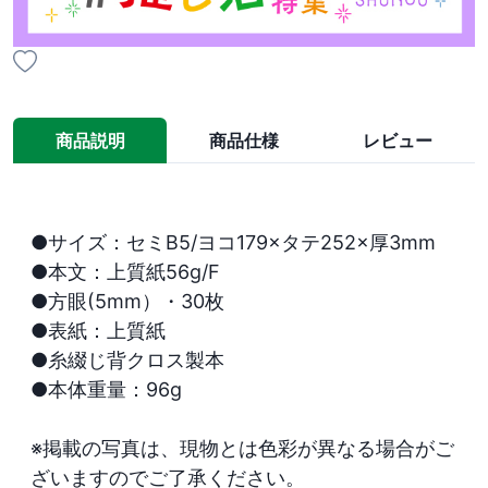
商品説明
商品仕様
レビュー
●サイズ：セミB5/ヨコ179×タテ252×厚3mm

●本文：上質紙56g/F

●方眼(5mm）・30枚

●表紙：上質紙

●糸綴じ背クロス製本

●本体重量：96g

※掲載の写真は、現物とは色彩が異なる場合がご
ざいますのでご了承ください。