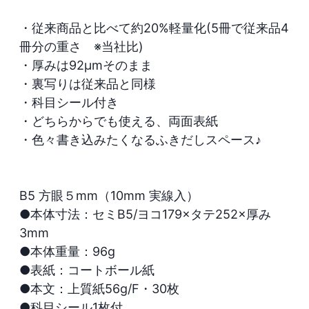
・従来商品と比べて約20%軽量化(5冊で従来品4
冊分の重さ　※当社比)

・厚みは92μmそのまま

・裏写りは従来品と同様

・科目シール付き

・どちらからでも使える、両面表紙

・色々書き込みたくなるふきだしスペース♪

B5 方眼５mm（10mm 実線入）

●本体寸法：セミB5/ヨコ179×タテ252×厚み
3mm

●本体重量：96g

●表紙：コートボール紙

●本文：上質紙56g/F・30枚

●科目シール1枚付
