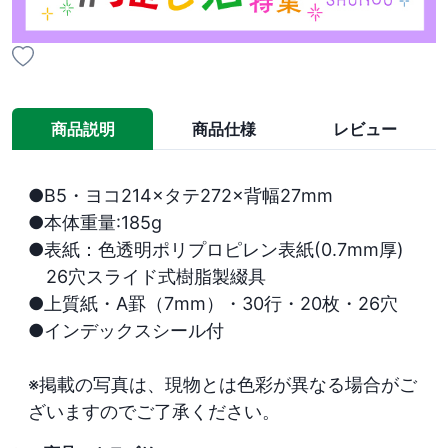
商品説明
商品仕様
レビュー
●B5・ヨコ214×タテ272×背幅27mm

●本体重量:185g

●表紙：色透明ポリプロピレン表紙(0.7mm厚)

　26穴スライド式樹脂製綴具

●上質紙・A罫（7mm）・30行・20枚・26穴

●インデックスシール付

※掲載の写真は、現物とは色彩が異なる場合がご
ざいますのでご了承ください。