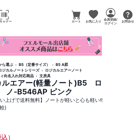
会員登録/
キャナー
カート
お気に入り
お問合せ
ログイン
から選ぶ
B5（定番サイズ）
B5 A罫
ロジカルノートシリーズ
ロジカルエアーノート
ィ向名入れ対応商品
文房具
ルエアー(軽量ノート)B5 ロ
 ノ-B546AP ピンク
買い上げで送料無料】ノートが軽いと心も軽い!!
較)
税込）