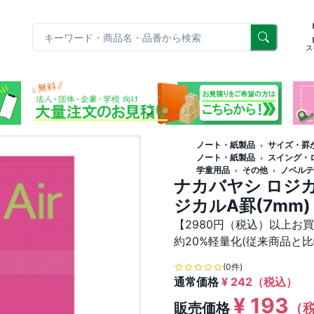
リ
ス
ノート・紙製品
サイズ・罫
ノート・紙製品
スイング・
学童用品
その他
ノベルテ
ナカバヤシ ロジカ
ジカルA罫(7mm)
【2980円（税込）以上お
約20%軽量化(従来商品と比
(0件)
通常価格
¥
242
（税込）
¥
193
販売価格
（