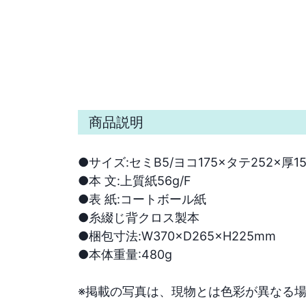
商品説明
●サイズ:セミB5/ヨコ175×タテ252×厚15
●本 文:上質紙56g/F

●表 紙:コートボール紙

●糸綴じ背クロス製本

●梱包寸法:W370×D265×H225mm

●本体重量:480g　

※掲載の写真は、現物とは色彩が異なる