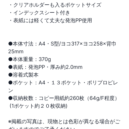
・クリアホルダーも入るポケットサイズ

・インデックスシート付き

・表紙には軽くて丈夫な発泡PP使用

●本体寸法：A4・S型/ヨコ317×ヨコ258×背巾
25mm

●本体重量：370g

●表紙：発泡PP・厚み約2.0mm

●溶着式製本

●ポケット：A4・１３ポケット・ポリプロピレ
ン

●収納枚数：コピー用紙約260枚（64g/F程度）

 (1ポケット約２０枚収納)

※掲載の写真は、現物とは色彩が異なる場合がご