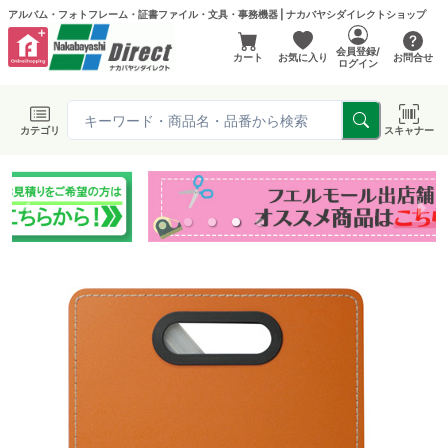
アルバム・フォトフレーム・証書ファイル・文具・事務機器 | ナカバヤシダイレクトショップ
会員登録/
カート
お気に入り
お問合せ
ログイン
カテゴリ
スキャナー