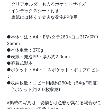
・クリアホルダーも入るポケットサイズ

・インデックスシート付き

・表紙には軽くて丈夫な発泡PP使用

●本体寸法：A4・E型/タテ260×ヨコ317×背巾
25mm

●本体重量：370g

●表紙：発泡PP・厚み約2.0mm

●溶着式製本

●ポケット：A4・１３ポケット・ポリプロピレ
ン

●収納枚数：コピー用紙約260枚（64g/F程度）

　(1ポケット約２０枚収納)

※掲載の写真は、現物とは色彩が異なる場合がご