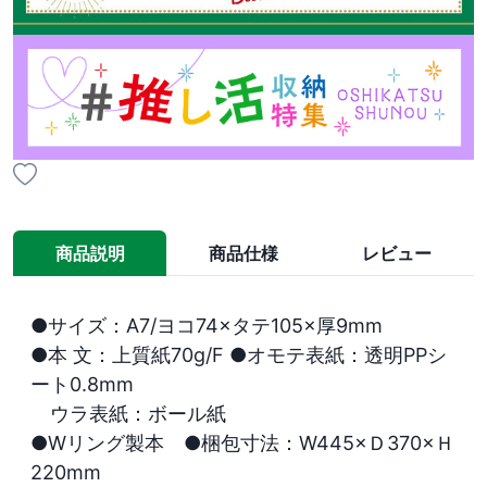
商品説明
商品仕様
レビュー
●サイズ：A7/ヨコ74×タテ105×厚9mm

●本 文：上質紙70g/F ●オモテ表紙：透明PPシ
ート0.8mm

　ウラ表紙：ボール紙

●Wリング製本　●梱包寸法：W445×Ｄ370×Ｈ
220mm
