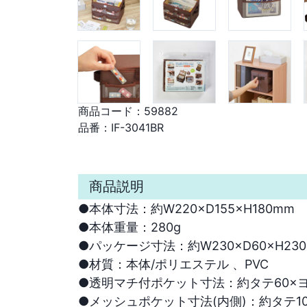
商品コード：
59882
品番：
IF-3041BR
商品説明
●本体寸法：約W220×D155×H180mm 

●本体重量：280g 

●パッケージ寸法：約W230×D60×H230m
●材質：本体/ポリエステル 、PVC 

●透明マチ付ポケット寸法：約タテ60×ヨコ1
●メッシュポケット寸法(内側)：約タテ100