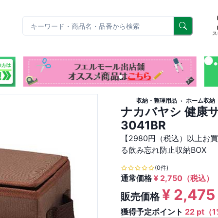
リ
ス
収納・整理用品
ホーム収納
ナカバヤシ 健康サ
3041BR
【2980円（税込）以上お
る飲み忘れ防止収納BOX
(0件)
通常価格
¥
2,750
（税込）
¥
2,475
販売価格
獲得予定ポイント
22 pt（