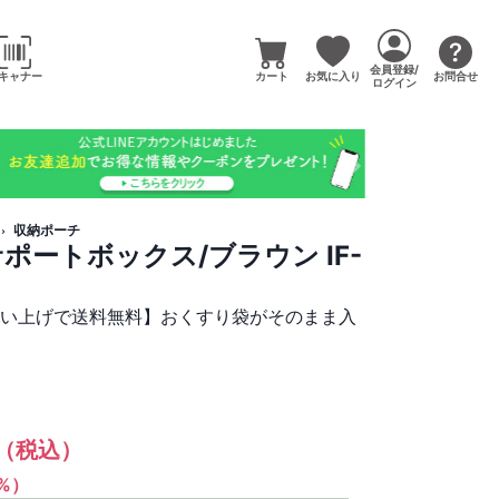
会員登録/
キャナー
カート
お気に入り
お問合せ
ログイン
収納ポーチ
ポートボックス/ブラウン IF-
買い上げで送料無料】おくすり袋がそのまま入
（税込）
1%）