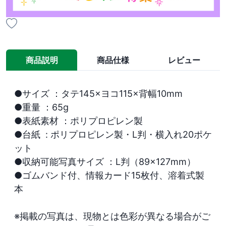
商品説明
商品仕様
レビュー
●サイズ ：タテ145×ヨコ115×背幅10mm

●重量 ：65g

●表紙素材 ：ポリプロピレン製

●台紙  : ポリプロピレン製・L判・横入れ20ポケ
ット

●収納可能写真サイズ ：L判（89×127mm）

●ゴムバンド付、情報カード15枚付、溶着式製
本

※掲載の写真は、現物とは色彩が異なる場合がご