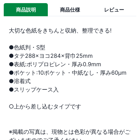
商品説明
商品仕様
レビュー
大切な色紙をきちんと収納、整理できる!

●色紙判・S型

●タテ288×ヨコ284×背巾25mm

●表紙:ポリプロピレン・厚み0.9mm

●ポケット:10ポケット・中紙なし・厚み60μm

●溶着式

●スリップケース入

○上から差し込むタイプです

※掲載の写真は、現物とは色彩が異なる場合がご