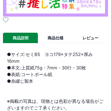
商品説明
商品仕様
レビュー
●サイズ:セミB5　ヨコ179×タテ252×厚み
16mm

●本文:上質紙75g・7mm・30行・30枚

●表紙:コートボール紙

●糸綴じ製本

※掲載の写真は、現物とは色彩が異なる場合がご
ざいますのでご了承ください。
