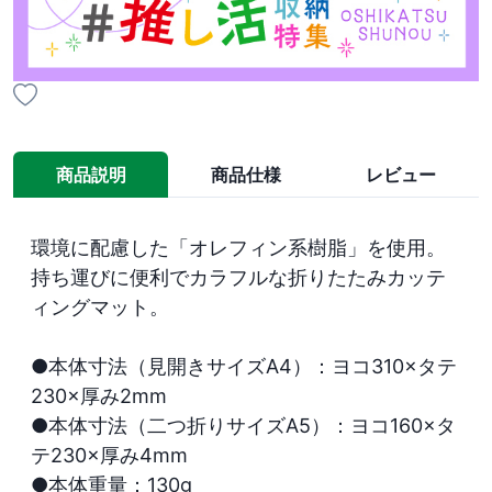
商品説明
商品仕様
レビュー
環境に配慮した「オレフィン系樹脂」を使用。

持ち運びに便利でカラフルな折りたたみカッテ
ィングマット。

●本体寸法（見開きサイズA4）：ヨコ310×タテ
230×厚み2mm

●本体寸法（二つ折りサイズA5）：ヨコ160×タ
テ230×厚み4mm

●本体重量：130g
