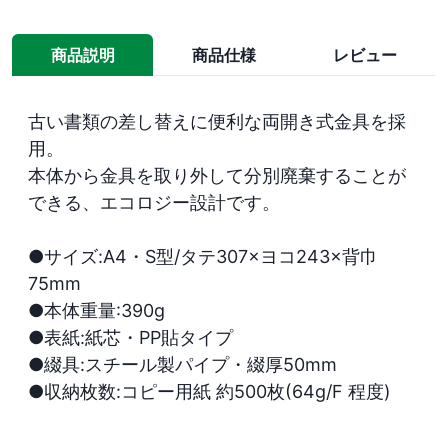
商品説明
商品仕様
レビュー
古い書類の差し替えに便利な両開き式金具を採
用。

本体から金具を取り外して分別廃棄することが
できる、エコロジー設計です。

●サイズ:A4・S型/タテ307×ヨコ243×背巾
75mm

●本体重量:390g

●表紙:紙芯・PP貼タイプ

●綴具:スチール製パイプ・綴厚50mm

●収納枚数:コピー用紙 約500枚(64g/F 程度)
