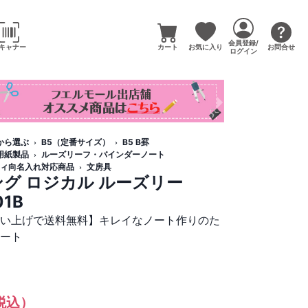
会員登録/
キャナー
カート
お気に入り
お問合せ
ログイン
から選ぶ
B5（定番サイズ）
B5 B罫
用紙製品
ルーズリーフ・バインダーノート
ィ向名入れ対応商品
文房具
グ ロジカル ルーズリー
01B
買い上げで送料無料】キレイなノート作りのた
ノート
税込）