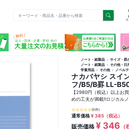
リ
ス
ノート・紙製品
サイズ・罫
ノート・紙製品
その他・日
学童用品
その他
ノベルテ
ナカバヤシ スイン
フ/B5/B罫 LL-B5
【2980円（税込）以上お
めの工夫が満載!!ロジカル
(0件)
通常価格
¥
385
（税込）
¥
346
販売価格
（