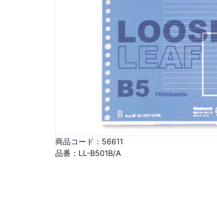
商品コード：
56611
品番：
LL-B501B/A