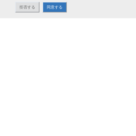
拒否する
同意する
ナカバヤシ株式会社直営のオンラインショップ。アルバム、フォトフレーム、証
書ファイル、文具・事務機器などお取り扱い。2,980円（税込）以上お買い上げ
で送料無料。