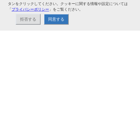
タンをクリックしてください。クッキーに関する情報や設定については
「
プライバシーポリシー
」をご覧ください。
拒否する
同意する
ナカバヤシ株式会社直営のオンラインショップ。アルバム、フォトフレーム、証
書ファイル、文具・事務機器などお取り扱い。2,980円（税込）以上お買い上げ
で送料無料。