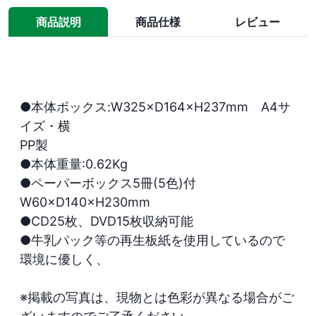
商品説明
商品仕様
レビュー
●本体ボックス:W325×D164×H237mm　A4サ
イズ・横

PP製

●本体重量:0.62Kg

●ペーパーボックス5冊(5色)付　
W60×D140×H230mm

●CD25枚、DVD15枚収納可能

●牛乳パック等の再生板紙を使用しているので
環境に優しく、

※掲載の写真は、現物とは色彩が異なる場合がご