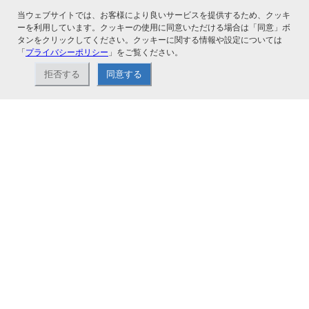
当ウェブサイトでは、お客様により良いサービスを提供するため、クッキ
関連サービス
ーを利用しています。クッキーの使用に同意いただける場合は「同意」ボ
タンをクリックしてください。クッキーに関する情報や設定については
「
プライバシーポリシー
」をご覧ください。
拒否する
同意する