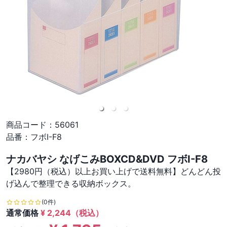
商品コード：
56061
品番：
フボI-F8
ナカバヤシ なげこみBOXCD&DVD フボI-F8
【2980円（税込）以上お買い上げで送料無料】どんどん投
げ込んで整理できる収納ボックス。
(0件)
通常価格
¥
2,244
（税込）