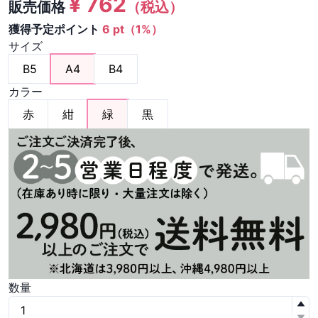
¥
762
販売価格
（税込）
獲得予定ポイント
6 pt（1%）
サイズ
B5
A4
B4
カラー
赤
紺
緑
黒
数量