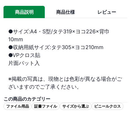
商品説明
商品仕様
レビュー
●サイズ:A4・S型/タテ319×ヨコ226×背巾
10mm

●収納用紙サイズ:タテ305×ヨコ210mm

●VPクロス貼

片面パット入

※掲載の写真は、現物とは色彩が異なる場合がご
ざいますのでご了承ください。
この商品のカテゴリー
ファイル用品
証書ファイル
サイズから選ぶ
ビニールクロス