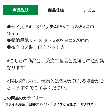
商品説明
商品仕様
レビュー
●サイズ:B4・S型/タテ405×ヨコ285×背巾
15mm

●収納用紙サイズ:タテ390×ヨコ270mm

●布クロス貼・両面パット入

※こちらの商品は、受注生産品と見返しの色が異
なります

※掲載の写真は、現物とは色彩が異なる場合がご
ざいますのでご了承ください。
この商品のカテゴリー
ファイル用品
証書ファイル
サイズから選ぶ
布クロス