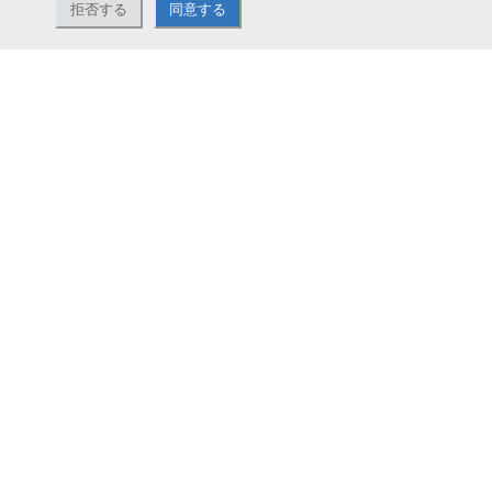
拒否する
同意する
ナカバヤシ株式会社直営のオンラインショップ。アルバム、フォトフレーム、証
書ファイル、文具・事務機器などお取り扱い。2,980円（税込）以上お買い上げ
で送料無料。