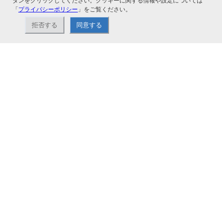
タンをクリックしてください。クッキーに関する情報や設定については
「
プライバシーポリシー
」をご覧ください。
拒否する
同意する
ナカバヤシ株式会社直営のオンラインショップ。アルバム、フォトフレーム、証