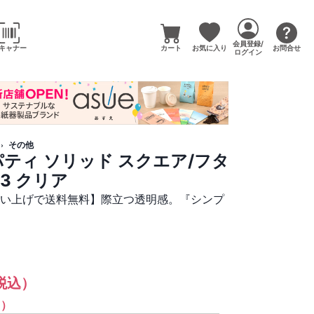
会員登録/
キャナー
カート
お気に入り
お問合せ
ログイン
その他
ティ ソリッド スクエア/フタ
K3 クリア
買い上げで送料無料】際立つ透明感。『シンプ
税込）
%）