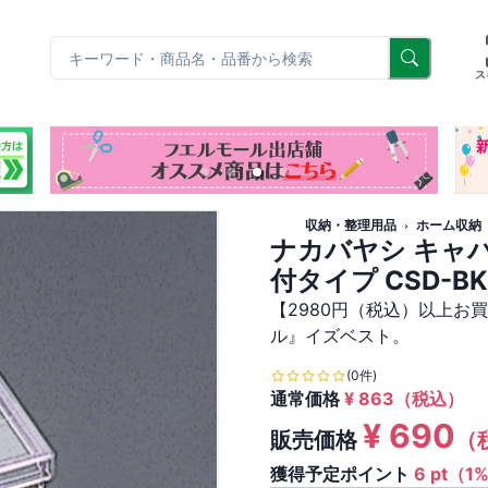
リ
ス
収納・整理用品
ホーム収納
ナカバヤシ キャパ
付タイプ CSD-B
【2980円（税込）以上お
ル』イズベスト。
(0件)
通常価格
¥
863
（税込）
¥
690
販売価格
（
獲得予定ポイント
6 pt（1