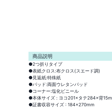
商品説明
●2つ折りタイプ

●表紙クロス:布クロス(スエード調)

●見返紙:特殊紙

●パッド:両面ウレタンパッド

●コーナー:塩化ビニール

●本体サイズ : ヨコ201×タテ284×背15m
●証書収容サイズ : 184×270mm
