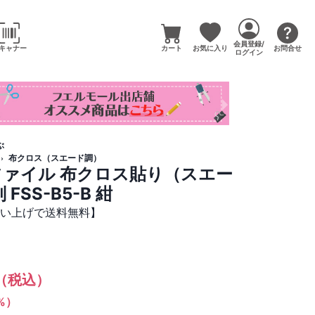
会員登録/
キャナー
カート
お気に入り
お問合せ
ログイン
ぶ
布クロス（スエード調）
ファイル 布クロス貼り（スエー
FSS-B5-B 紺
買い上げで送料無料】
（税込）
1%）