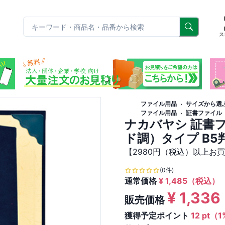
リ
ス
ファイル用品
サイズから選
ファイル用品
証書ファイル
ナカバヤシ 証書
ド調）タイプ B5判 
【2980円（税込）以上お
(0件)
通常価格
¥
1,485
（税込）
¥
1,336
販売価格
獲得予定ポイント
12 pt（