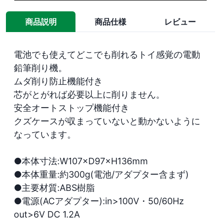
商品説明
商品仕様
レビュー
電池でも使えてどこでも削れるトイ感覚の電動
鉛筆削り機。

ムダ削り防止機能付き

芯がとがれば必要以上に削りません。

安全オートストップ機能付き

クズケースが収まっていないと動かないように
なっています。

●本体寸法:W107×D97×H136mm

●本体重量:約300g(電池/アダプター含まず)

●主要材質:ABS樹脂

●電源(ACアダプター):in>100V・50/60Hz 
out>6V DC 1.2A
