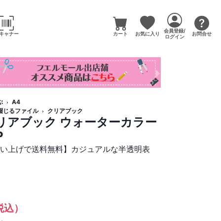
会員登録/
キャナー
カート
お気に入り
お問合せ
ログイン
ぶ
A4
綴じるファイル
クリアブック
クリアブック ウォーターカラー
P
買い上げで送料無料】カジュアルな半透明表
税込）