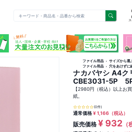
リ
ス
ファイル用品
サイズから選
ファイル用品
穴をあけずに
ナカバヤシ A4
CBE3031-5P 5
【2980円（税込）以上お
紙。
(0件)
通常価格
¥
1,166
（税込）
¥
932
販売価格
（