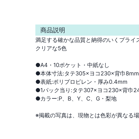
商品説明
満足する確かな品質と納得のいくプライス
クリアな5色

●A4・10ポケット・中紙なし

●本体寸法:タテ305×ヨコ230×背巾8mm

●表紙:ポリプロピレン・厚み0.4mm

●1パック当り:タテ307×ヨコ230×背巾24
●カラー:P、B、Y、C、G・梨地

※掲載の写真は、現物とは色彩が異なる