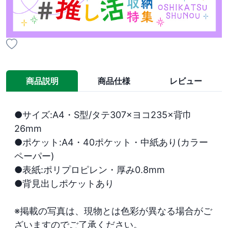
商品説明
商品仕様
レビュー
●サイズ:A4・S型/タテ307×ヨコ235×背巾
26mm

●ポケット:A4・40ポケット・中紙あり(カラー
ペーパー)

●表紙:ポリプロピレン・厚み0.8mm

●背見出しポケットあり

※掲載の写真は、現物とは色彩が異なる場合がご
ざいますのでご了承ください。