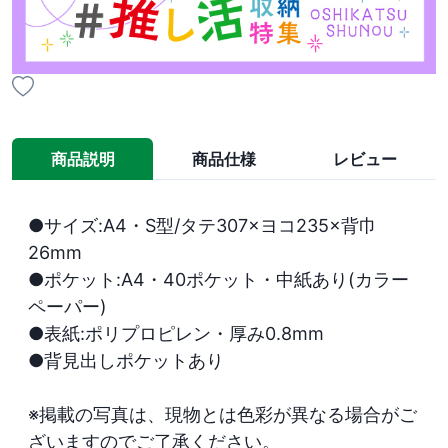
商品説明
商品仕様
レビュー
●サイズ:A4・S型/タテ307×ヨコ235×背巾
26mm

●ポケット:A4・40ポケット・中紙あり(カラー
ペーパー)

●表紙:ポリプロピレン・厚み0.8mm

●背見出しポケットあり

※掲載の写真は、現物とは色彩が異なる場合がご
ざいますのでご了承ください。