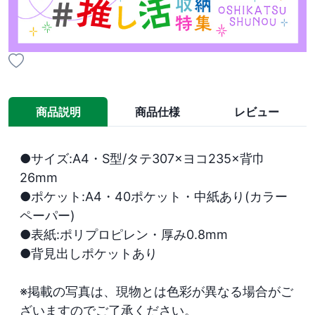
商品説明
商品仕様
レビュー
●サイズ:A4・S型/タテ307×ヨコ235×背巾
26mm

●ポケット:A4・40ポケット・中紙あり(カラー
ペーパー)

●表紙:ポリプロピレン・厚み0.8mm

●背見出しポケットあり

※掲載の写真は、現物とは色彩が異なる場合がご
ざいますのでご了承ください。