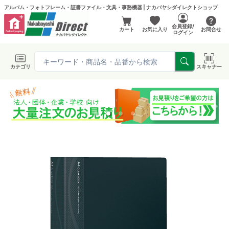
アルバム・フォトフレーム・証書ファイル・文具・事務機器 | ナカバヤシダイレクトショップ
会員登録/
カート
お気に入り
お問合せ
ログイン
カテゴリ
スキャナー