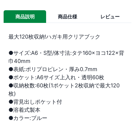
商品説明
商品仕様
レビュー
最大120枚収納!ハガキ用クリアブック

●サイズ:A6・S型/体寸法:タテ160×ヨコ122×背
巾40mm

●表紙:ポリプロピレン・厚み0.7mm

●ポケット:A6サイズ上入れ・透明60枚

●収納枚数:60枚(1ポケット2枚収納で最大120
枚)

●背見出しポケット付

●溶着式製本

●カラー:ブルー
