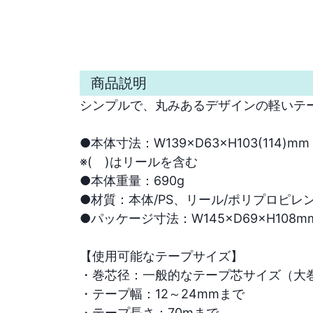
商品説明
シンプルで、丸みあるデザインの軽いテー
●本体寸法：W139×D63×H103(114)mm

※(　)はリールを含む

●本体重量：690g

●材質：本体/PS、リール/ポリプロピレ
●パッケージ寸法：W145×D69×H108mm
【使用可能なテープサイズ】

・巻芯径：一般的なテープ芯サイズ（大巻：
・テープ幅：12～24mmまで

・テープ長さ：70mまで
