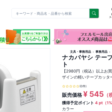
リ
ス
文具・事務用品
事務用品
ナカバヤシ テープ
ト
【2980円（税込）以上お
ザインの軽いテープカッタ
(0件)
¥
545
販売価格
（
獲得予定ポイント
4 pt（1
カラー