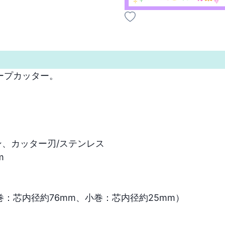
プカッター。

ン、カッター刃/ステンレス



芯内径約76mm、小巻：芯内径約25mm）
