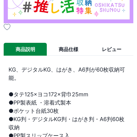
商品説明
商品仕様
レビュー
KG、デジタルKG、はがき、A6判が60枚収納可
能。

●タテ125×ヨコ172×背巾25mm

●PP製表紙 ・溶着式製本

●ポケット台紙30枚

●KG判・デジタルKG判・はがき判・A6判60枚
収納

●PP製スリップケース入
