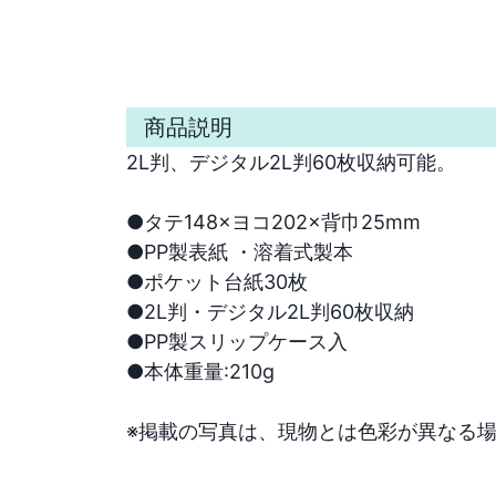
商品説明
2L判、デジタル2L判60枚収納可能。

●タテ148×ヨコ202×背巾25mm

●PP製表紙 ・溶着式製本

●ポケット台紙30枚

●2L判・デジタル2L判60枚収納

●PP製スリップケース入

●本体重量:210g

※掲載の写真は、現物とは色彩が異なる