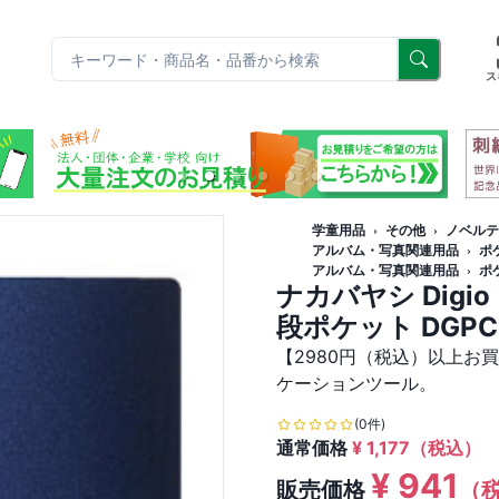
リ
ス
学童用品
その他
ノベルテ
アルバム・写真関連用品
ポ
アルバム・写真関連用品
ポ
ナカバヤシ Digi
段ポケット DGPC
【2980円（税込）以上お
ケーションツール。
(0件)
通常価格
¥
1,177
（税込）
¥
941
販売価格
（