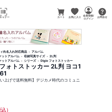
会員登録/
キャナー
カート
お気に入り
お問合せ
ログイン
ィ向名入れ対応商品
アルバム
ケットアルバム
収納写真サイズ
2L判
ケットアルバム
シリーズ
Digio フォトストッカー
o フォトストッカー 2L判 ヨコ1
61
買い上げで送料無料】デジカメ時代のコミュニ
税込）