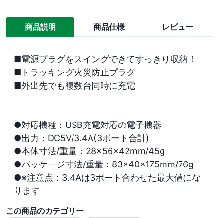
商品説明
商品仕様
レビュー
■電源プラグをスイングできてすっきり収納！

■トラッキング火災防止プラグ

■外出先でも複数台同時に充電

●対応機種：USB充電対応の電子機器

●出力：DC5V/3.4A(3ポート合計)

●本体寸法/重量：28×56×42mm/45g

●パッケージ寸法/重量：83×40×175mm/76g

●※注意点：3.4Aは3ポート合わせた最大値にな
ります
この商品のカテゴリー