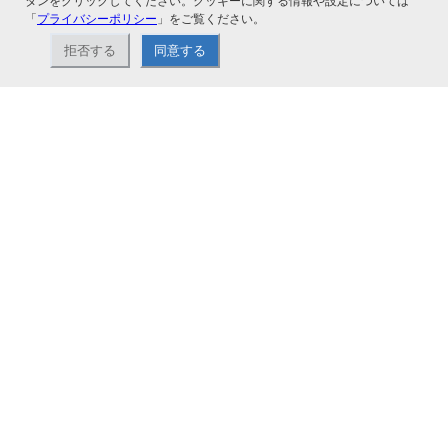
タンをクリックしてください。クッキーに関する情報や設定については
「
プライバシーポリシー
」をご覧ください。
拒否する
同意する
ナカバヤシ株式会社直営のオンラインショップ。アルバム、フォトフレーム、証