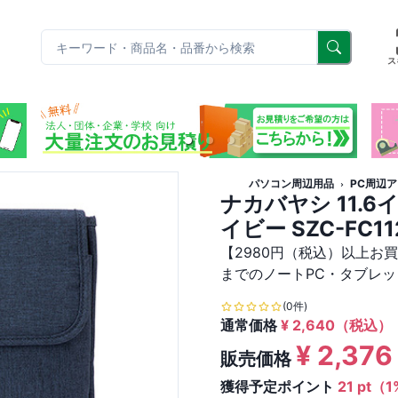
リ
ス
パソコン周辺用品
PC周辺
ナカバヤシ 11.
イビー SZC-FC1
【2980円（税込）以上お買
までのノートPC・タブレッ
(0件)
通常価格
¥
2,640
（税込）
¥
2,376
販売価格
獲得予定ポイント
21 pt（