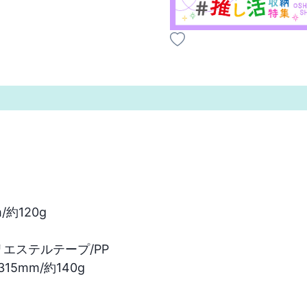
約120g

エステルテープ/PP

15mm/約140g