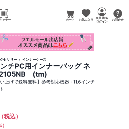
会員登録/
キャナー
カート
お気に入り
お問合せ
ログイン
アクセサリー
インナーケース
6インチPC用インナーバッグ ネ
12105NB (tm)
い上げで送料無料】参考対応機器 : 11.6インチ
ト
（税込）
1%）