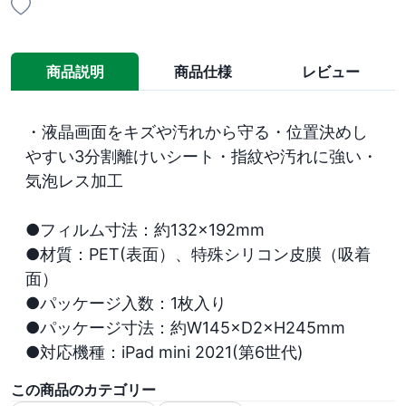
商品説明
商品仕様
レビュー
・液晶画面をキズや汚れから守る・位置決めし
やすい3分割離けいシート・指紋や汚れに強い・
気泡レス加工

●フィルム寸法：約132×192mm

●材質：PET(表面）、特殊シリコン皮膜（吸着
面）

●パッケージ入数：1枚入り

●パッケージ寸法：約W145×D2×H245mm

●対応機種：iPad mini 2021(第6世代)
この商品のカテゴリー