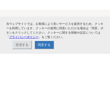
当ウェブサイトでは、お客様により良いサービスを提供するため、クッキ
関連サービス
ーを利用しています。クッキーの使用に同意いただける場合は「同意」ボ
タンをクリックしてください。クッキーに関する情報や設定については
「
プライバシーポリシー
」をご覧ください。
拒否する
同意する