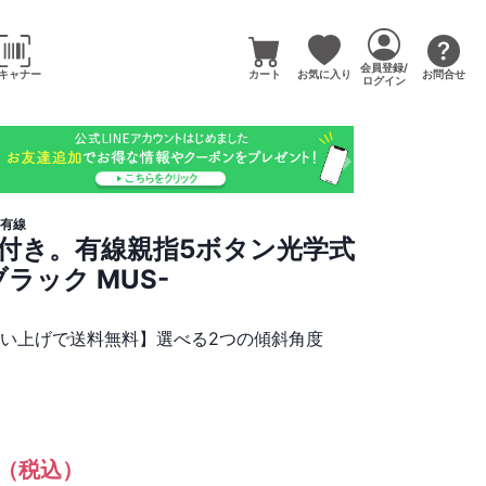
会員登録/
キャナー
カート
お気に入り
お問合せ
ログイン
有線
付き。有線親指5ボタン光学式
ラック MUS-
）
買い上げで送料無料】選べる2つの傾斜角度
（税込）