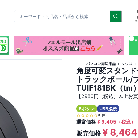
リ
ス
パソコン周辺用品
マウス
角度可変スタンド
トラックボール/ブ
TUIF181BK（tm
【2980円（税込）以上お
5ボタン
USB接続
(0件)
通常価格
¥
9,405
（税込）
¥
8,464
販売価格