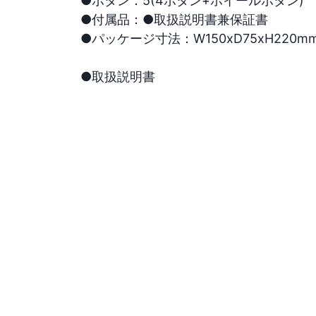
●ボタン：5(4ボタン+ホイールボタン)

●付属品：●取扱説明書兼保証書

●パッケージ寸法：W150xD75xH220mm

●取扱説明書