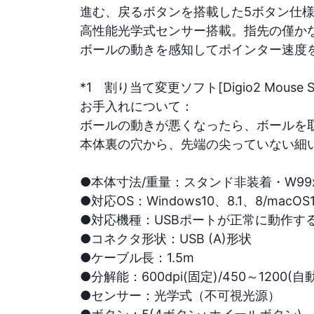
進む、戻るボタンを搭載した5ボタン仕様。
高性能光学式センサー搭載。指先の僅かな
ボールの動きを感知してポインター速度を
*1　割り当て変更ソフト[Digio2 Mouse S
お手入れについて：

ボールの動きが悪くなったら、ボールを取
本体裏の穴から、先端の尖っていない細い
●本体寸法/重量：スタンド非装着・W99xD129
●対応OS：Windows10、8.1、8/mac
●対応機種：USBポートが正常に動作するパ
●コネクタ形状：USB (A)形状

●ケーブル長：1.5m

●分解能：600dpi(固定)/450～1200(自動)
●センサー：光学式（不可視光源）
