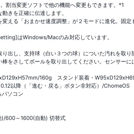
割当変更ソフトで他の機能へ変更もできます。*1

動きを正確に伝達します。

変える「おまかせ速度調整」が２モードに進化。固定も選べ
etting]はWindows/Macのみ対応しています。

り出し、支持球（白い３つの球）についた汚れを取り除い
棒をさしてボールを取り出してください。センサーには直
xH57mm/160g　スタンド装着・W95xD129xH69mm
OS10.12以降（「進む・戻る」ボタン非対応）/ChomeOS

ソコン

/600～1600(自動) 切替式
