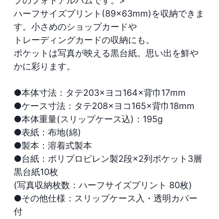
プのフォトアルバムです。>

ハーフサイズプリント(89×63mm)を収納できま
す。小さめのショップカードや

トレーディングカードの収納にも。

ポケットは写真が映える黒台紙。思い出を鮮や
かに彩ります。

●本体寸法：タテ203×ヨコ164×背巾17mm

●ケース寸法：タテ208×ヨコ165×背巾18mm

●本体重量(スリップケース込)：195g

●表紙：布地(綿)

●製本：溶着式製本

●台紙：ポリプロピレン製2段×2列ポケット3層
黒台紙10枚

(写真収納枚数：ハーフサイズプリント 80枚)

●その他仕様：スリップケース入・透明カバー
付
